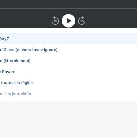
 DayZ
 a 13 ans (et vous l'avez ignoré)
e (littéralement)
im Rayan
 toutes les règles
s les jeux vidéo
us choquant de Rockstar ? - Le scandale BULLY
e plus moche de Steam
du RÊVE tourne au CAUCHEMAR