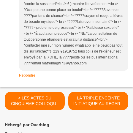
*contre la sosseneri*<br /> 6.) *contre l'envoûtement*<br />
*Occupe une bonne place au boulot*<br /> *????Savons et
????parfums de chance*<br /> *????crayon et rouge a lèvres
de beauté mystique*<br /> *????fais revenir son aimé*<br />
*????‍♀probleme de grossesse*<br /> *Faiblesse sexuelle*
<br /> *Éjaculation précoce*<br /> *Nb:*La consultation de
tout personne étrangère est gratuit à distance*<br />
*contacter moi sur mon numéro whatsapp je ne peux pas tout
dis sur lafiche:**(+229)91919752 tous colis de l'extérieur est
envoyé par la ✈DHL, la ????poste ou les bus international
????email matremagni73@yahoo.com
Répondre
< LES ACTES DU
LA TRIPLE ENCEINTE
CINQUIEME COLLOQUE
INITIATIQUE AU REGARD
GRAFFITI ANCIENS
DES SOURCES
DOCUMENTAIRES >
Hébergé par Overblog