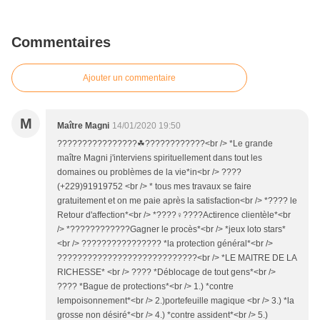
Commentaires
Ajouter un commentaire
M
Maître Magni
14/01/2020 19:50
????????????????☘????????????<br /> *Le grande
maître Magni j'interviens spirituellement dans tout les
domaines ou problèmes de la vie*in<br /> ????
(+229)91919752 <br /> * tous mes travaux se faire
gratuitement et on me paie après la satisfaction<br /> *???? le
Retour d'affection*<br /> *????‍♀????Actirence clientèle*<br
/> *????????‍????Gagner le procès*<br /> *jeux loto stars*
<br /> ????‍????‍????‍???? *la protection général*<br />
????????????????????????????<br /> *LE MAITRE DE LA
RICHESSE* <br /> ???? *Déblocage de tout gens*<br />
???? *Bague de protections*<br /> 1.) *contre
lempoisonnement*<br /> 2.)portefeuille magique <br /> 3.) *la
grosse non désiré*<br /> 4.) *contre assident*<br /> 5.)