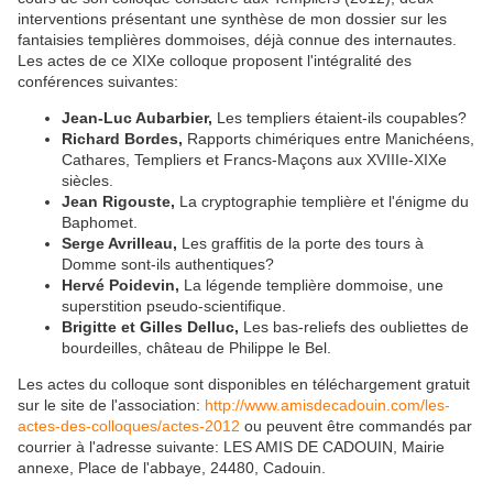
interventions présentant une synthèse de mon dossier sur les
fantaisies templières dommoises, déjà connue des internautes.
Les actes de ce XIXe colloque proposent l'intégralité des
conférences suivantes:
Jean-Luc Aubarbier,
Les templiers étaient-ils coupables?
Richard Bordes,
Rapports chimériques entre Manichéens,
Cathares, Templiers et Francs-Maçons aux XVIIIe-XIXe
siècles.
Jean Rigouste,
La cryptographie templière et l'énigme du
Baphomet.
Serge Avrilleau,
Les graffitis de la porte des tours à
Domme sont-ils authentiques?
Hervé Poidevin,
La légende templière dommoise, une
superstition pseudo-scientifique.
Brigitte et Gilles Delluc,
Les bas-reliefs des oubliettes de
bourdeilles, château de Philippe le Bel.
Les actes du colloque sont disponibles en téléchargement gratuit
sur le site de l'association:
http://www.amisdecadouin.com/les-
actes-des-colloques/actes-2012
ou peuvent être commandés par
courrier à l'adresse suivante: LES AMIS DE CADOUIN, Mairie
annexe, Place de l'abbaye, 24480, Cadouin.