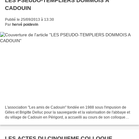
LES PSEUDO-TEMPLIERS DOMMOIS A
CADOUIN
Publié le 25/09/2013 à 13:30
Par
hervé poidevin
L'association "Les amis de Cadouin" fondée en 1988 sous l'impusion de
Gilles et Brigitte Delluc pour la sauvegarde et la valorisation de l'abbaye et
du village de Cadouin en Périgord, a accueilli au cours de son colloque
consacré aux Templiers (2012),...
LES ACTES DU CINQUIEME COLLOQUE