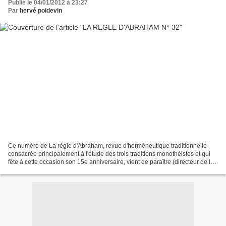
Publié le 04/01/2012 à 23:27
Par
hervé poidevin
Ce numéro de La règle d'Abraham, revue d'herméneutique traditionnelle
consacrée principalement à l'étude des trois traditions monothéistes et qui
fête à cette occasion son 15e anniversaire, vient de paraître (directeur de la
rédaction: Patrick Geay)....