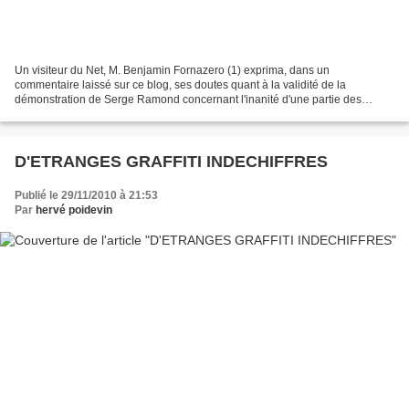
Un visiteur du Net, M. Benjamin Fornazero (1) exprima, dans un
commentaire laissé sur ce blog, ses doutes quant à la validité de la
démonstration de Serge Ramond concernant l'inanité d'une partie des
relevés du chanoine Tonnellier à Domme (cf la page:...
D'ETRANGES GRAFFITI INDECHIFFRES
Publié le 29/11/2010 à 21:53
Par
hervé poidevin