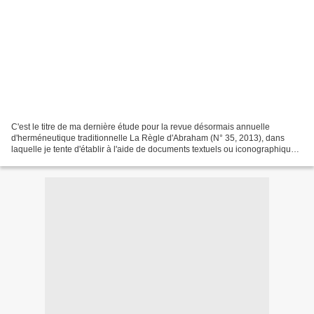
C'est le titre de ma dernière étude pour la revue désormais annuelle
d'herméneutique traditionnelle La Règle d'Abraham (N° 35, 2013), dans
laquelle je tente d'établir à l'aide de documents textuels ou iconographiques
jamais ou très rarement publiés dans...