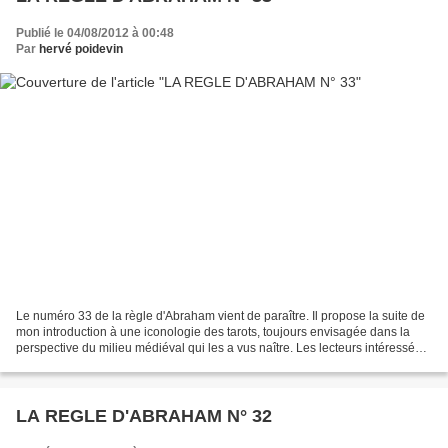
Publié le 04/08/2012 à 00:48
Par
hervé poidevin
Le numéro 33 de la règle d'Abraham vient de paraître. Il propose la suite de
mon introduction à une iconologie des tarots, toujours envisagée dans la
perspective du milieu médiéval qui les a vus naître. Les lecteurs intéressés
par cette nouvelle étude,...
LA REGLE D'ABRAHAM N° 32