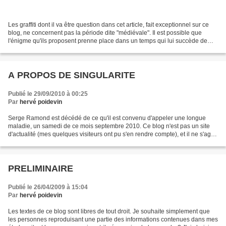
Les graffiti dont il va être question dans cet article, fait exceptionnel sur ce
blog, ne concernent pas la période dite "médiévale". Il est possible que
l'énigme qu'ils proposent prenne place dans un temps qui lui succède de
peu, justifiant peut-être,...
A PROPOS DE SINGULARITE
Publié le 29/09/2010 à 00:25
Par
hervé poidevin
Serge Ramond est décédé de ce qu'il est convenu d'appeler une longue
maladie, un samedi de ce mois septembre 2010. Ce blog n'est pas un site
d'actualité (mes quelques visiteurs ont pu s'en rendre compte), et il ne s'agit
certes pas pour moi d'inaugurer,...
PRELIMINAIRE
Publié le 26/04/2009 à 15:04
Par
hervé poidevin
Les textes de ce blog sont libres de tout droit. Je souhaite simplement que
les personnes reproduisant une partie des informations contenues dans mes